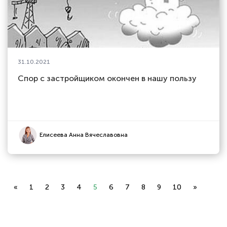
31.10.2021
Спор с застройщиком окончен в нашу пользу
Елисеева Анна Вячеславовна
«
1
2
3
4
5
6
7
8
9
10
»