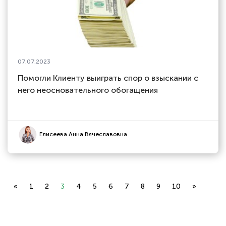
07.07.2023
Помогли Клиенту выиграть спор о взыскании с
него неосновательного обогащения
Елисеева Анна Вячеславовна
«
1
2
3
4
5
6
7
8
9
10
»