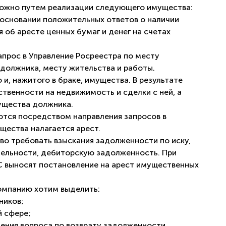
можно путем реализации следующего имущества:
 основании положительных ответов о наличии
 об аресте ценных бумаг и денег на счетах
прос в Управление Росреестра по месту
должника, месту жительства и работы.
и, нажитого в браке, имущества. В результате
ственности на недвижимость и сделки с ней, а
ущества должника.
тся посредством направления запросов в
щества налагается арест.
во требовать взыскания задолженности по иску,
тельности, дебиторскую задолженность. При
 выносят постановление на арест имущественных
омпанию хотим выделить:
ников;
 сфере;
ния вопроса по возврату задолженности.