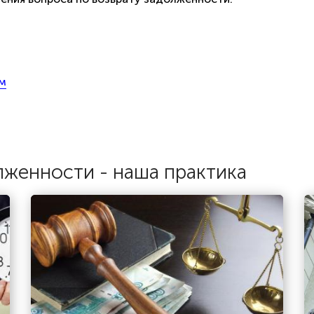
йм
лженности - наша практика