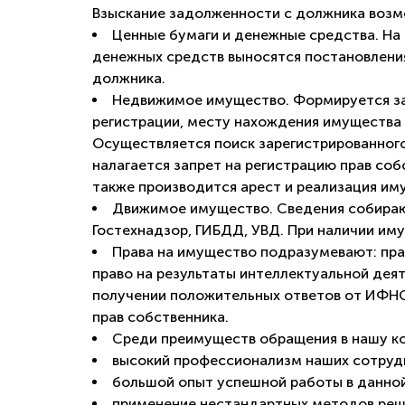
Взыскание задолженности с должника воз
Ценные бумаги и денежные средства. На
денежных средств выносятся постановления
должника.
Недвижимое имущество. Формируется за
регистрации, месту нахождения имущества 
Осуществляется поиск зарегистрированного 
налагается запрет на регистрацию прав соб
также производится арест и реализация им
Движимое имущество. Сведения собираю
Гостехнадзор, ГИБДД, УВД. При наличии иму
Права на имущество подразумевают: пра
право на результаты интеллектуальной дея
получении положительных ответов от ИФНС
прав собственника.
Среди преимуществ обращения в нашу к
высокий профессионализм наших сотруд
большой опыт успешной работы в данной
применение нестандартных методов реше