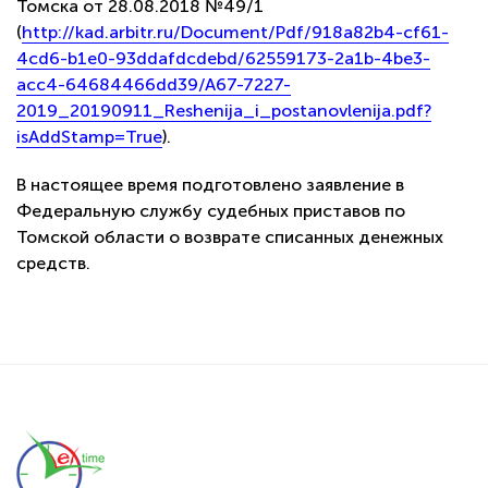
Томска от 28.08.2018 №49/1
(
http://kad.arbitr.ru/Document/Pdf/918a82b4-cf61-
4cd6-b1e0-93ddafdcdebd/62559173-2a1b-4be3-
acc4-64684466dd39/A67-7227-
2019_20190911_Reshenija_i_postanovlenija.pdf?
isAddStamp=True
).
В настоящее время подготовлено заявление в
Федеральную службу судебных приставов по
Томской области о возврате списанных денежных
средств.