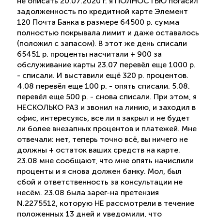
не описать 20.07.2020 г. я ПОЛНОСТЬЮ погасил
задолженность по кредитной карте Элемент
120 Почта Банка в размере 64500 р. сумма
полностью покрывала лимит и даже оставалось
(положил с запасом). В этот же день списали
65451 р. проценты насчитали + 900 за
обслуживание карты 23.07 перевёл еще 1000 р.
- списали. И выставили ещё 320 р. процентов.
4.08 перевёл еще 100 р. - опять списали. 5.08.
перевёл еще 500 р. - снова списали. При этом, я
НЕСКОЛЬКО РАЗ и звонил на линию, и заходил в
офис, интересуясь, все ли я закрыл и не будет
ли более внезапных процентов и платежей. Мне
отвечали: нет, теперь точно всё, вы ничего не
должны + остаток ваших средств на карте.
23.08 мне сообщают, что мне опять начислили
проценты и я снова должен банку. Мол, был
сбой и ответственность за консультации не
несём. 23.08 была зарег-на претензия
N.2275512, которую НЕ рассмотрели в течение
положенных 13 дней и уведомили, что